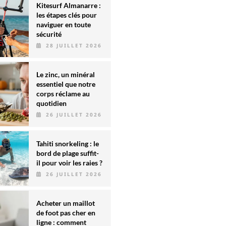
Kitesurf Almanarre :
les étapes clés pour
naviguer en toute
sécurité
28 JUILLET 2026
Le zinc, un minéral
essentiel que notre
corps réclame au
quotidien
26 JUILLET 2026
Tahiti snorkeling : le
bord de plage suffit-
il pour voir les raies ?
26 JUILLET 2026
Acheter un maillot
de foot pas cher en
ligne : comment