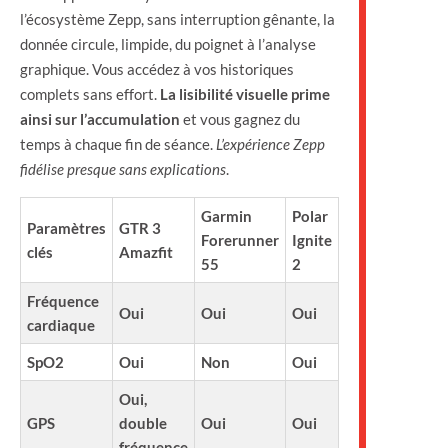
l’écosystème Zepp, sans interruption gênante, la
donnée circule, limpide, du poignet à l’analyse
graphique. Vous accédez à vos historiques
complets sans effort.
La lisibilité visuelle prime
ainsi sur l’accumulation
et vous gagnez du
temps à chaque fin de séance.
L’expérience Zepp
fidélise presque sans explications
.
Garmin
Polar
Paramètres
GTR 3
Forerunner
Ignite
clés
Amazfit
55
2
Fréquence
Oui
Oui
Oui
cardiaque
SpO2
Oui
Non
Oui
Oui,
GPS
double
Oui
Oui
fréquence