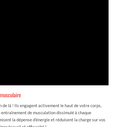
n musculaire
n de là ! Ils engagent activement le haut de votre corps,
un entraînement de musculation dissimulé à chaque
imisent la dépense d’énergie et réduisent la charge sur vos
ner travail et efficacité !