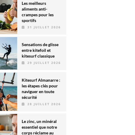
Les meilleurs
aliments anti-
crampes pour les
sportifs
31 JUILLET 2026
Sensations de glisse
entre kitefoil et
kitesurf classique
29 JUILLET 2026
Kitesurf Almanarre :
les étapes clés pour
naviguer en toute
sécurité
28 JUILLET 2026
Le zinc, un minéral
essentiel que notre
corps réclame au