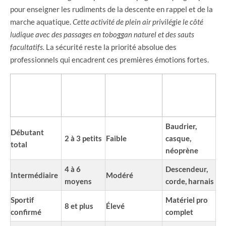
pour enseigner les rudiments de la descente en rappel et de la
marche aquatique.
Cette activité de plein air privilégie le côté
ludique avec des passages en toboggan naturel et des sauts
facultatifs.
La sécurité reste la priorité absolue des
professionnels qui encadrent ces premières émotions fortes.
NOMBRE
NIVEAU
ENGAGEMENT
ÉQUIPEMENT
DE
REQUIS
TOTAL
FOURNI
RAPPELS
Baudrier,
Débutant
2 à 3 petits
Faible
casque,
total
néoprène
4 à 6
Descendeur,
Intermédiaire
Modéré
moyens
corde, harnais
Sportif
Matériel pro
8 et plus
Élevé
confirmé
complet