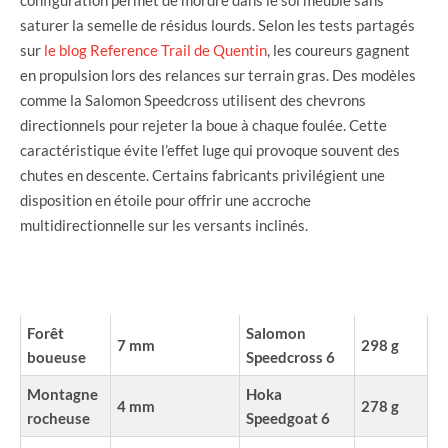
saturer la semelle de résidus lourds. Selon les tests partagés
sur
le blog Reference Trail de Quentin
, les coureurs gagnent
en propulsion lors des relances sur terrain gras. Des modèles
comme la Salomon Speedcross utilisent des chevrons
directionnels pour rejeter la boue à chaque foulée. Cette
caractéristique évite l’effet luge qui provoque souvent des
chutes en descente. Certains fabricants privilégient une
disposition en étoile pour offrir une accroche
multidirectionnelle sur les versants inclinés.
TYPE DE
PROFONDEUR
MODÈLE DE
POIDS
TERRAIN
CONSEILLÉE
RÉFÉRENCE
MOYEN
Forêt
Salomon
7 mm
298 g
boueuse
Speedcross 6
Montagne
Hoka
4 mm
278 g
rocheuse
Speedgoat 6