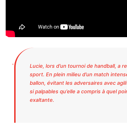
Lucie, lors d’un tournoi de handball, a 
sport. En plein milieu d’un match intense
ballon, évitant les adversaires avec agili
si palpables qu’elle a compris à quel poin
exaltante.