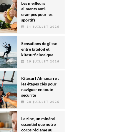
Les meilleurs
aliments anti-
crampes pour les
sportifs
31 JUILLET 2026
Sensations de glisse
entre kitefoil et
kitesurf classique
29 JUILLET 2026
Kitesurf Almanarre :
les étapes clés pour
naviguer en toute
sécurité
28 JUILLET 2026
Le zinc, un minéral
essentiel que notre
corps réclame au