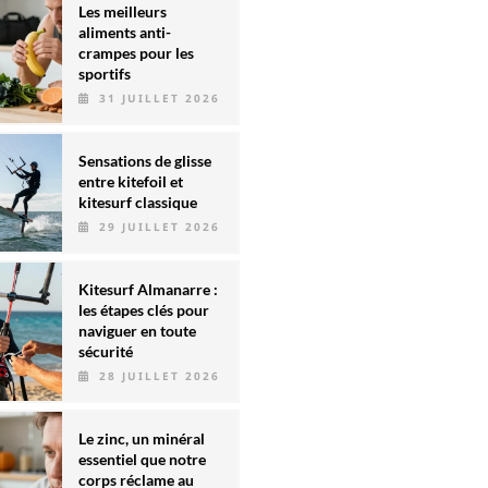
Les meilleurs
aliments anti-
crampes pour les
sportifs
31 JUILLET 2026
Sensations de glisse
entre kitefoil et
kitesurf classique
29 JUILLET 2026
Kitesurf Almanarre :
les étapes clés pour
naviguer en toute
sécurité
28 JUILLET 2026
Le zinc, un minéral
essentiel que notre
corps réclame au