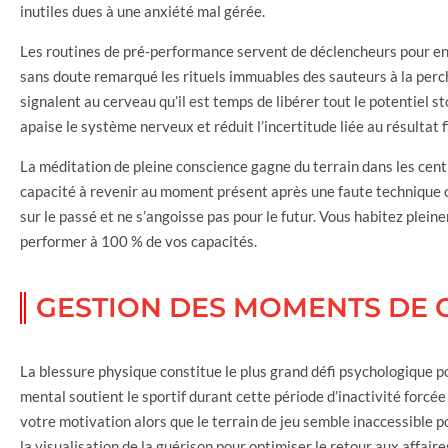
inutiles dues à une anxiété mal gérée.
Les routines de pré-performance servent de déclencheurs pour e
sans doute remarqué les rituels immuables des sauteurs à la perche
signalent au cerveau qu’il est temps de libérer tout le potentiel s
apaise le système nerveux et réduit l’incertitude liée au résultat f
La méditation de pleine conscience gagne du terrain dans les cen
capacité à revenir au moment présent après une faute technique ou
sur le passé et ne s’angoisse pas pour le futur. Vous habitez pleine
performer à 100 % de vos capacités.
GESTION DES MOMENTS DE 
La blessure physique constitue le plus grand défi psychologique
mental soutient le sportif durant cette période d’inactivité forc
votre motivation alors que le terrain de jeu semble inaccessible po
la visualisation de la guérison pour optimiser le retour aux affaire