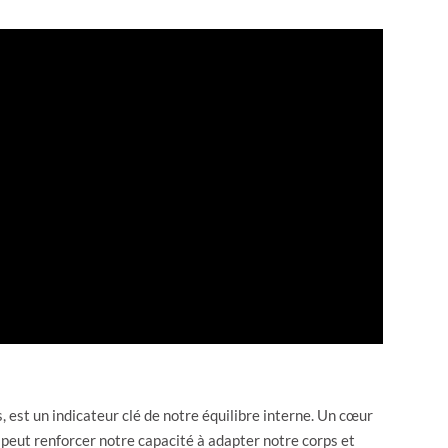
, est un indicateur clé de notre équilibre interne. Un cœur
 peut renforcer notre capacité à adapter notre corps et