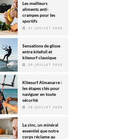
Les meilleurs
aliments anti-
crampes pour les
sportifs
31 JUILLET 2026
Sensations de glisse
entre kitefoil et
kitesurf classique
29 JUILLET 2026
Kitesurf Almanarre :
les étapes clés pour
naviguer en toute
sécurité
28 JUILLET 2026
Le zinc, un minéral
essentiel que notre
corps réclame au