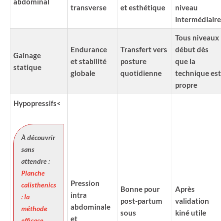
abdominal
transverse
et esthétique
niveau
intermédiaire
Tous niveaux
Endurance
Transfert vers
début dès
Gainage
et stabilité
posture
que la
statique
globale
quotidienne
technique est
propre
Hypopressifs<
À découvrir
sans
attendre :
Planche
Pression
calisthenics
Bonne pour
Après
intra
: la
post‑partum
validation
abdominale
méthode
sous
kiné utile
et
efficace