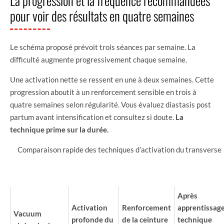
La progression et la fréquence recommandées
pour voir des résultats en quatre semaines
Le schéma proposé prévoit trois séances par semaine. La
difficulté augmente progressivement chaque semaine.
Une activation nette se ressent en une à deux semaines. Cette
progression aboutit à un renforcement sensible en trois à
quatre semaines selon régularité. Vous évaluez diastasis post
partum avant intensification et consultez si doute.
La
technique prime sur la durée.
Comparaison rapide des techniques d’activation du transverse
CIBLE
AVANTAGE
QUAND
TECHNIQUE
PRINCIPALE
CLÉ
L’UTILISER
Après
Activation
Renforcement
apprentissag
Vacuum
profonde du
de la ceinture
technique