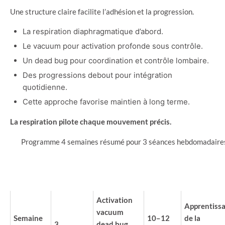
Une structure claire facilite l’adhésion et la progression.
La respiration diaphragmatique d’abord.
Le vacuum pour activation profonde sous contrôle.
Un dead bug pour coordination et contrôle lombaire.
Des progressions debout pour intégration
quotidienne.
Cette approche favorise maintien à long terme.
La respiration pilote chaque mouvement précis.
Programme 4 semaines résumé pour 3 séances hebdomadaire
SÉANCES
EXERCICES
DURÉE
SEMAINE
PAR
OBJECTI
CLÉS
SÉANCE
SEMAINE
Activation
Apprentiss
vacuum
Semaine
10–12
de la
3
dead bug