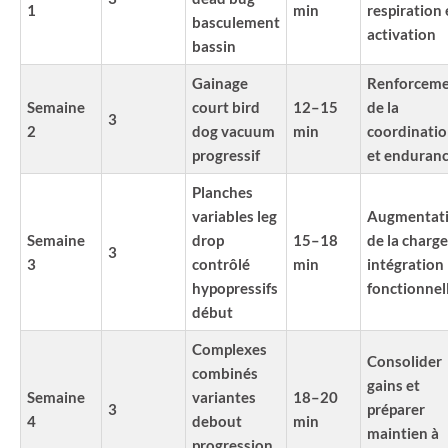
1
min
respiration 
basculement
activation
bassin
Gainage
Renforcem
Semaine
court bird
12–15
de la
3
2
dog vacuum
min
coordinati
progressif
et enduran
Planches
variables leg
Augmentat
Semaine
drop
15–18
de la charge
3
3
contrôlé
min
intégration
hypopressifs
fonctionnel
début
Complexes
Consolider
combinés
gains et
Semaine
variantes
18–20
3
préparer
4
debout
min
maintien à
progression