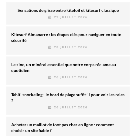
Sensations de glisse entre kitefoil et kitesurf classique
29 JUILLET 2026
Kitesurf Almanarre : les étapes clés pour naviguer en toute
sécurité
28 JUILLET 2026
Le zinc, un minéral essentiel que notre corps réclame au
quotidien
26 JUILLET 2026
Tahiti snorkeling : le bord de plage suffit-il pour voir les raies
?
26 JUILLET 2026
Acheter un maillot de foot pas cher en ligne : comment
choisir un site fiable ?