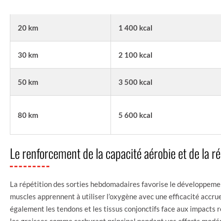
HEBDOMADAIRE
ESTIMÉE
20 km
1 400 kcal
30 km
2 100 kcal
50 km
3 500 kcal
80 km
5 600 kcal
Le renforcement de la capacité aérobie et de la r
La répétition des sorties hebdomadaires favorise le développemen
muscles apprennent à utiliser l’oxygène avec une efficacité accrue 
également les tendons et les tissus conjonctifs face aux impacts 
les graisses comme carburant principal pendant vos efforts modé