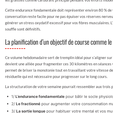
Cette endurance fondamentale doit représenter environ 80 % de vo
conversation reste facile pour ne pas épuiser vos réserves nerveus
générer un stress oxydatif excessif pour vos fibres musculaires. L
souffle sont définitifs.
La planification d’un objectif de course comme l
Ce volume hebdomadaire sert de tremplin idéal pour s’aligner sur 
devient une alliée pour fragmenter ces 30 kilomètres en séances 
permet de briser la monotonie tout en travaillant votre vitesse d
résiduelle qui est nécessaire pour progresser sur le long cours.
La structuration de votre semaine pourrait ressembler aux trois pi
1/
L’endurance fondamentale
pour bâtir le socle physiol
2/
Le fractionné
pour augmenter votre consommation max
3/
La sortie longue
pour habituer votre mental et vos musc