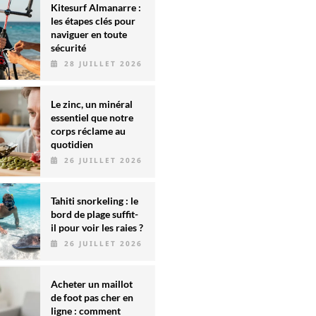
Kitesurf Almanarre :
les étapes clés pour
naviguer en toute
sécurité
28 JUILLET 2026
Le zinc, un minéral
essentiel que notre
corps réclame au
quotidien
26 JUILLET 2026
Tahiti snorkeling : le
bord de plage suffit-
il pour voir les raies ?
26 JUILLET 2026
Acheter un maillot
de foot pas cher en
ligne : comment