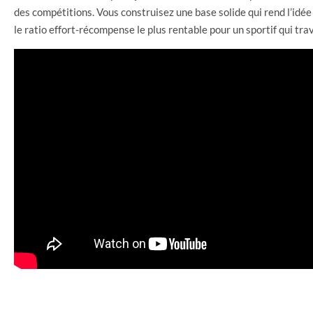
des compétitions. Vous construisez une base solide qui rend l’idée 
le ratio effort-récompense le plus rentable pour un sportif qui trav
VOLUME
DÉPENSE CALORIQUE