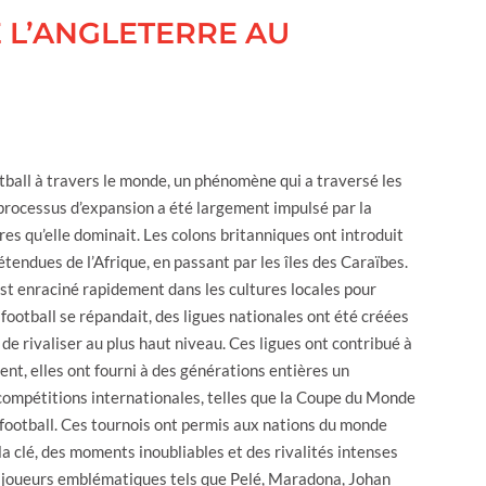
E L’ANGLETERRE AU
tball à travers le monde, un phénomène qui a traversé les
 processus d’expansion a été largement impulsé par la
ires qu’elle dominait. Les colons britanniques ont introduit
 étendues de l’Afrique, en passant par les îles des Caraïbes.
s’est enraciné rapidement dans les cultures locales pour
 football se répandait, des ligues nationales ont été créées
de rivaliser au plus haut niveau. Ces ligues ont contribué à
ment, elles ont fourni à des générations entières un
 compétitions internationales, telles que la Coupe du Monde
 football. Ces tournois ont permis aux nations du monde
la clé, des moments inoubliables et des rivalités intenses
s joueurs emblématiques tels que Pelé, Maradona, Johan