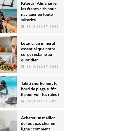
Kitesurf Almanarre :
les étapes clés pour
naviguer en toute
sécurité
28 JUILLET 2026
Le zinc, un minéral
essentiel que notre
corps réclame au
quotidien
26 JUILLET 2026
Tahiti snorkeling : le
bord de plage suffit-
il pour voir les raies ?
26 JUILLET 2026
Acheter un maillot
de foot pas cher en
ligne : comment