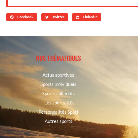
Facebook
Twitter
LinkedIn
NOS THÉMATIQUES
Actus sportives
Sports individuels
Sports collectifs
Les sports 2.0
Personnalités Sport
Autres sports