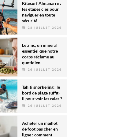
Kitesurf Almanarre :
les étapes clés pour
naviguer en toute
sécurité
28 JUILLET 2026
Le zinc, un minéral
essentiel que notre
corps réclame au
quotidien
26 JUILLET 2026
Tahiti snorkeling : le
bord de plage suffit-
il pour voir les raies ?
26 JUILLET 2026
Acheter un maillot
de foot pas cher en
ligne : comment