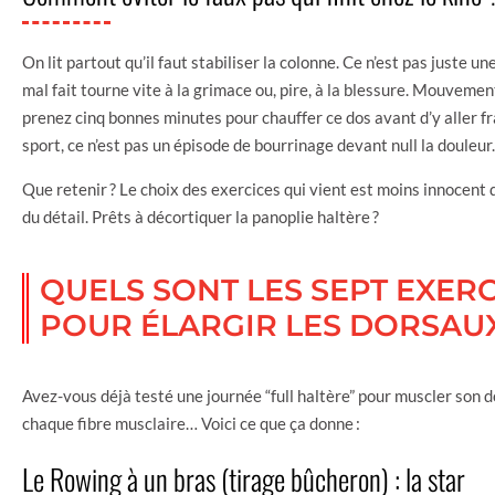
On lit partout qu’il faut stabiliser la colonne. Ce n’est pas juste
mal fait tourne vite à la grimace ou, pire, à la blessure. Mouvem
prenez cinq bonnes minutes pour chauffer ce dos avant d’y aller fr
sport, ce n’est pas un épisode de bourrinage devant null la douleur.
Que retenir ? Le choix des exercices qui vient est moins innocent q
du détail. Prêts à décortiquer la panoplie haltère ?
QUELS SONT LES SEPT EXE
POUR ÉLARGIR LES DORSAUX
Avez-vous déjà testé une journée “full haltère” pour muscler son do
chaque fibre musclaire… Voici ce que ça donne :
Le Rowing à un bras (tirage bûcheron) : la star