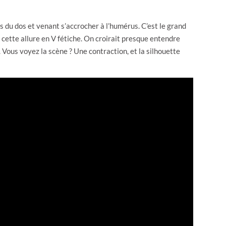
 du dos et venant s’accrocher à l’humérus. C’est le grand
t cette allure en V fétiche. On croirait presque entendre
e. Vous voyez la scène ? Une contraction, et la silhouette