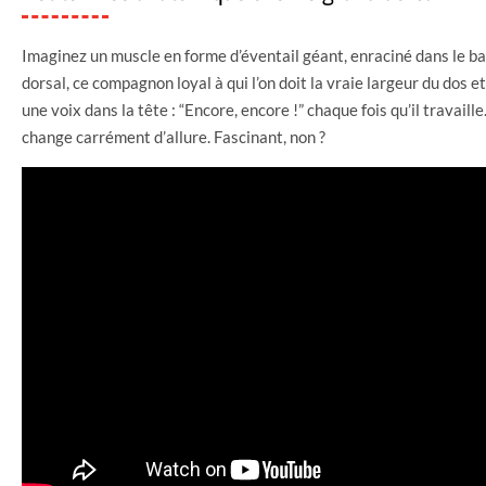
Imaginez un muscle en forme d’éventail géant, enraciné dans le bas
dorsal, ce compagnon loyal à qui l’on doit la vraie largeur du dos e
une voix dans la tête : “Encore, encore !” chaque fois qu’il travaill
change carrément d’allure. Fascinant, non ?