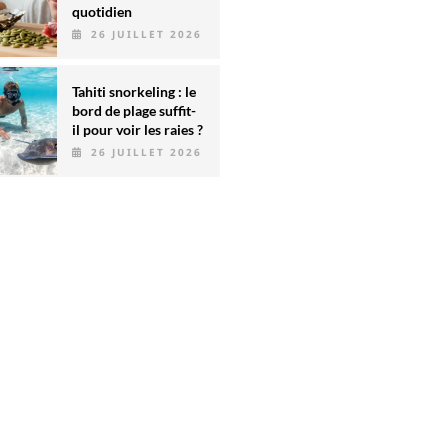
quotidien
26 JUILLET 2026
Tahiti snorkeling : le
bord de plage suffit-
il pour voir les raies ?
26 JUILLET 2026