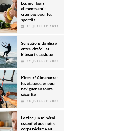
Les meilleurs
aliments anti-
crampes pour les
sportifs
31 JUILLET 2026
Sensations de glisse
entre kitefoil et
kitesurf classique
29 JUILLET 2026
Kitesurf Almanarre :
les étapes clés pour
naviguer en toute
sécurité
28 JUILLET 2026
Le zinc, un minéral
essentiel que notre
corps réclame au