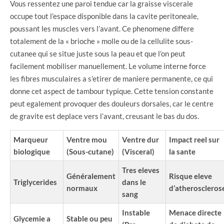
Vous ressentez une paroi tendue car la graisse viscerale
occupe tout l’espace disponible dans la cavite peritoneale,
poussant les muscles vers l’avant. Ce phenomene differe
totalement de la « brioche » molle ou de la cellulite sous-
cutanee qui se situe juste sous la peau et que l’on peut
facilement mobiliser manuellement. Le volume interne force
les fibres musculaires a s’etirer de maniere permanente, ce qui
donne cet aspect de tambour typique. Cette tension constante
peut egalement provoquer des douleurs dorsales, car le centre
de gravite est deplace vers l’avant, creusant le bas du dos.
Marqueur
Ventre mou
Ventre dur
Impact reel sur
biologique
(Sous-cutane)
(Visceral)
la sante
Tres eleves
Généralement
Risque eleve
Triglycerides
dans le
normaux
d’atheroscleros
sang
Instable
Menace directe
Glycemie a
Stable ou peu