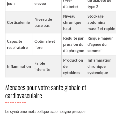
(Pre-
de diabete de
jeun
elevee
diabete)
type 2
Niveau
Stockage
Niveau de
Cortisolemie
chronique
abdominal
base bas
haut
massif et rapide
Reduite par
Risque majeur
Capacite
Optimale et
pression du
d’apnee du
respiratoire
libre
diaphragme
sommeil
Production
Inflammation
Faible
Inflammation
de
chronique
intensite
cytokines
systemique
Menaces pour votre sante globale et
cardiovasculaire
Le syndrome metabolique accompagne presque