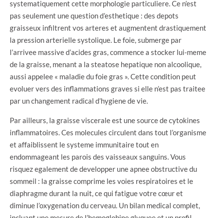
systematiquement cette morphologie particuliere. Ce n’est
pas seulement une question d’esthetique : des depots
graisseux infiltrent vos arteres et augmentent drastiquement
la pression arterielle systolique. Le foie, submerge par
l’arrivee massive d’acides gras, commence a stocker lui-meme
de la graisse, menant a la steatose hepatique non alcoolique,
aussi appelee « maladie du foie gras ». Cette condition peut
evoluer vers des inflammations graves si elle n’est pas traitee
par un changement radical d’hygiene de vie.
Par ailleurs, la graisse viscerale est une source de cytokines
inflammatoires. Ces molecules circulent dans tout l’organisme
et affaiblissent le systeme immunitaire tout en
endommageant les parois des vaisseaux sanguins. Vous
risquez egalement de developper une apnee obstructive du
sommeil : la graisse comprime les voies respiratoires et le
diaphragme durant la nuit, ce qui fatigue votre cœur et
diminue l’oxygenation du cerveau. Un bilan medical complet,
incluant une mesure de l’hemoglobine glyquee et un profil