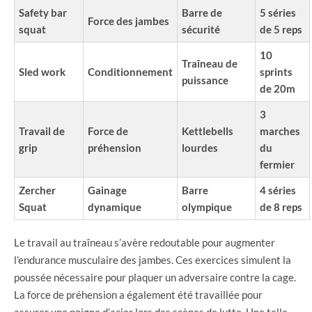
Safety bar
Barre de
5 séries
Force des jambes
squat
sécurité
de 5 reps
10
Traîneau de
Sled work
Conditionnement
sprints
puissance
de 20m
3
Travail de
Force de
Kettlebells
marches
grip
préhension
lourdes
du
fermier
Zercher
Gainage
Barre
4 séries
Squat
dynamique
olympique
de 8 reps
Le travail au traîneau s’avère redoutable pour augmenter
l’endurance musculaire des jambes. Ces exercices simulent la
poussée nécessaire pour plaquer un adversaire contre la cage.
La force de préhension a également été travaillée pour
assurer une poigne d’acier lors des scènes de lutte. Une telle