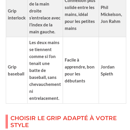
Connexion plus
de la main
solide entre les
Phil
Grip
droite
mains, idéal
Mickelson,
interlock
s’entrelace avec
pour les petites
Jon Rahm
l’index de la
mains
main gauche.
Les deux mains
se tiennent
comme si l’on
Facile à
tenait une
Grip
apprendre, bon
Jordan
batte de
baseball
pour les
Spieth
baseball, sans
débutants
chevauchement
ni
entrelacement.
CHOISIR LE GRIP ADAPTÉ À VOTRE
STYLE