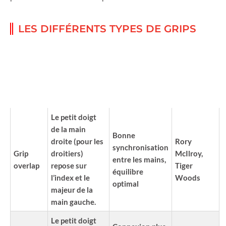
LES DIFFÉRENTS TYPES DE GRIPS
GOLFEURS
TYPE
CÉLÈBRES
DESCRIPTION
AVANTAGES
DE GRIP
UTILISANT
CE GRIP
Le petit doigt
de la main
Bonne
droite (pour les
Rory
synchronisation
Grip
droitiers)
McIlroy,
entre les mains,
overlap
repose sur
Tiger
équilibre
l’index et le
Woods
optimal
majeur de la
main gauche.
Le petit doigt