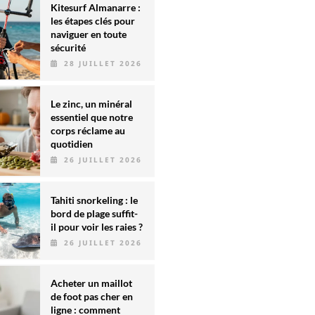
Kitesurf Almanarre :
les étapes clés pour
naviguer en toute
sécurité
28 JUILLET 2026
Le zinc, un minéral
essentiel que notre
corps réclame au
quotidien
26 JUILLET 2026
Tahiti snorkeling : le
bord de plage suffit-
il pour voir les raies ?
26 JUILLET 2026
Acheter un maillot
de foot pas cher en
ligne : comment