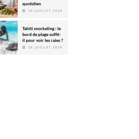
quotidien
26 JUILLET 2026
Tahiti snorkeling : le
bord de plage suffit-
il pour voir les raies ?
26 JUILLET 2026