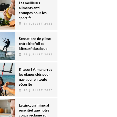
Les meilleurs
aliments anti-
crampes pour les
sportifs
31 JUILLET 2026
Sensations de glisse
entre kitefoil et
kitesurf classique
29 JUILLET 2026
Kitesurf Almanarre :
les étapes clés pour
naviguer en toute
sécurité
28 JUILLET 2026
Le zinc, un minéral
essentiel que notre
corps réclame au