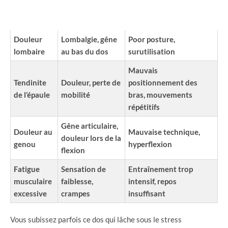
FACTEURS
BLESSURE
SYMPTÔMES
FAVORISANT
Douleur
Lombalgie, gêne
Poor posture,
lombaire
au bas du dos
surutilisation
Mauvais
Tendinite
Douleur, perte de
positionnement des
de l’épaule
mobilité
bras, mouvements
répétitifs
Gêne articulaire,
Douleur au
Mauvaise technique,
douleur lors de la
genou
hyperflexion
flexion
Fatigue
Sensation de
Entraînement trop
musculaire
faiblesse,
intensif, repos
excessive
crampes
insuffisant
Vous subissez parfois ce dos qui lâche sous le stress