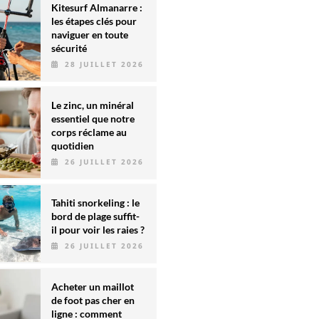
Kitesurf Almanarre :
les étapes clés pour
naviguer en toute
sécurité
28 JUILLET 2026
Le zinc, un minéral
essentiel que notre
corps réclame au
quotidien
26 JUILLET 2026
Tahiti snorkeling : le
bord de plage suffit-
il pour voir les raies ?
26 JUILLET 2026
Acheter un maillot
de foot pas cher en
ligne : comment