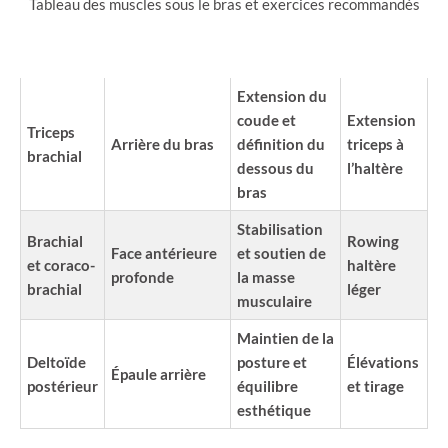
Tableau des muscles sous le bras et exercices recommandés
RÔLE
EXERCICE
MUSCLE
LOCALISATION
PRINCIPAL
CLÉ
Extension du
coude et
Extension
Triceps
Arrière du bras
définition du
triceps à
brachial
dessous du
l’haltère
bras
Stabilisation
Brachial
Rowing
Face antérieure
et soutien de
et coraco-
haltère
profonde
la masse
brachial
léger
musculaire
Maintien de la
Deltoïde
posture et
Élévations
Épaule arrière
postérieur
équilibre
et tirage
esthétique