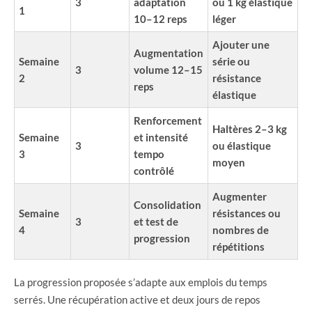
3
adaptation
ou 1 kg élastique
1
10–12 reps
léger
Ajouter une
Augmentation
Semaine
série ou
3
volume 12–15
2
résistance
reps
élastique
Renforcement
Haltères 2–3 kg
Semaine
et intensité
3
ou élastique
3
tempo
moyen
contrôlé
Augmenter
Consolidation
Semaine
résistances ou
3
et test de
4
nombres de
progression
répétitions
La progression proposée s’adapte aux emplois du temps
serrés. Une récupération active et deux jours de repos