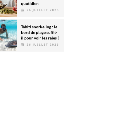
quotidien
26 JUILLET 2026
Tahiti snorkeling : le
bord de plage suffit-
il pour voir les raies ?
26 JUILLET 2026