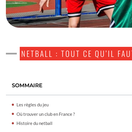
NETBALL : TOUT CE QU’IL FA
SOMMAIRE
Les règles du jeu
Où trouver un club en France ?
Histoire du netball