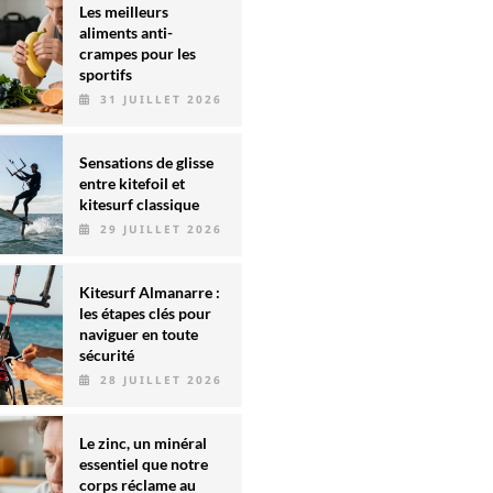
Les meilleurs
aliments anti-
crampes pour les
sportifs
31 JUILLET 2026
Sensations de glisse
entre kitefoil et
kitesurf classique
29 JUILLET 2026
Kitesurf Almanarre :
les étapes clés pour
naviguer en toute
sécurité
28 JUILLET 2026
Le zinc, un minéral
essentiel que notre
corps réclame au