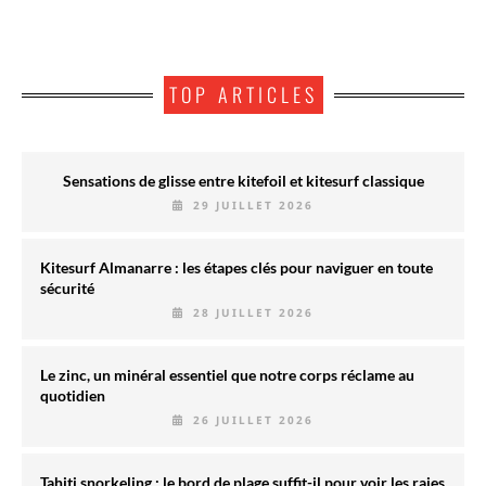
TOP ARTICLES
Sensations de glisse entre kitefoil et kitesurf classique
29 JUILLET 2026
Kitesurf Almanarre : les étapes clés pour naviguer en toute
sécurité
28 JUILLET 2026
Le zinc, un minéral essentiel que notre corps réclame au
quotidien
26 JUILLET 2026
Tahiti snorkeling : le bord de plage suffit-il pour voir les raies