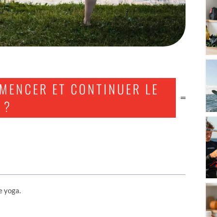
MENCER ET CONTINUER LE
 ?
de yoga.