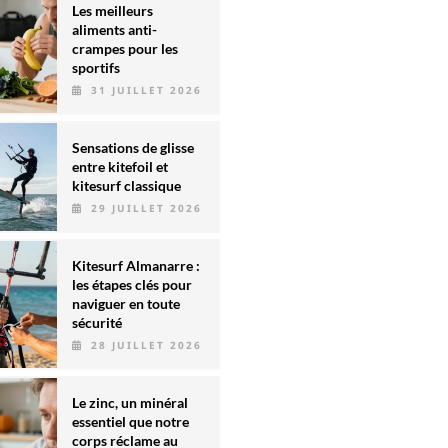
Les meilleurs
aliments anti-
crampes pour les
sportifs
31 JUILLET 2026
Sensations de glisse
entre kitefoil et
kitesurf classique
29 JUILLET 2026
Kitesurf Almanarre :
les étapes clés pour
naviguer en toute
sécurité
28 JUILLET 2026
Le zinc, un minéral
essentiel que notre
corps réclame au