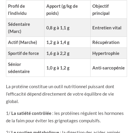
Profil de
Apport (g/kg de
Objectif
l’individu
poids)
principal
Sédentaire
0,8 g à 1,1 g
Entretien vital
(Marc)
Actif (Marche)
1,2 g à 1,4 g
Récupération
Sportif de force
1,6 g à 2,2 g
Hypertrophie
Sénior
1,0 g à 1,2 g
Anti-sarcopénie
sédentaire
La protéine constitue un outil nutritionnel puissant dont
l’efficacité dépend directement de votre équilibre de vie
global.
1/
La satiété contrôlée
: les protéines régulent les hormones
de la faim pour éviter les grignotages compulsifs.
2/
Le soutien métabolique
: la digestion des acides aminés