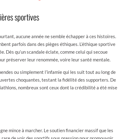
ières sportives
Pourtant, aucune année ne semble échapper à ces histoires.
mbent parfois dans des pièges éthiques. L’éthique sportive
inée. Dès qu’un scandale éclate, comme celui qui secoue
pour préserver leur renommée, voire leur santé mentale.
endes ou simplement l’infamie qui les suit tout au long de
uvertes choquantes, testant la fidélité des supporters. De
athlons, nombreux sont ceux dont la crédibilité a été mise
ligne mince à marcher. Le soutien financier massif que les
s rare de voir des sportifs sous pression pour promouvoir