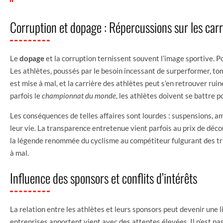
Corruption et dopage : Répercussions sur les carr
Le
dopage
et la corruption ternissent souvent l’image sportive. 
Les athlètes, poussés par le besoin incessant de surperformer, to
est mise à mal, et la carrière des athlètes peut s’en retrouver ru
parfois le
championnat du monde
, les athlètes doivent se battre 
Les conséquences de telles affaires sont lourdes : suspensions, am
leur vie. La transparence entretenue vient parfois au prix de déco
la légende renommée du cyclisme au compétiteur fulgurant des tri
à mal.
Influence des sponsors et conflits d’intérêts
La relation entre les athlètes et leurs sponsors peut devenir une 
entreprises apportent vient avec des attentes élevées. Il n’est pa