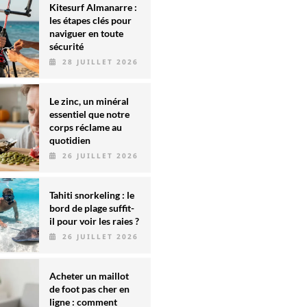
Kitesurf Almanarre :
les étapes clés pour
naviguer en toute
sécurité
28 JUILLET 2026
Le zinc, un minéral
essentiel que notre
corps réclame au
quotidien
26 JUILLET 2026
Tahiti snorkeling : le
bord de plage suffit-
il pour voir les raies ?
26 JUILLET 2026
Acheter un maillot
de foot pas cher en
ligne : comment