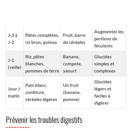
REPAS
COLLATION
GLUCIDES À
JOUR
PRINCIPAL
(EXEMPLES)
PRIVILÉGIER
(EXEMPLES)
Augmenter les
J-3 à
Pâtes complètes,
Fruit, barre
portions de
J-2
riz brun, quinoa
de céréales
féculents
Riz, pâtes
Banane,
Glucides
J-1
blanches,
compote,
simples et
(veille)
pommes de terre
yaourt
complexes
Glucides
Pain blanc,
Un fruit
Jour J
légers et
confiture,
(banane,
matin
faciles à
céréales légères
pomme)
digérer
Prévenir les troubles digestifs