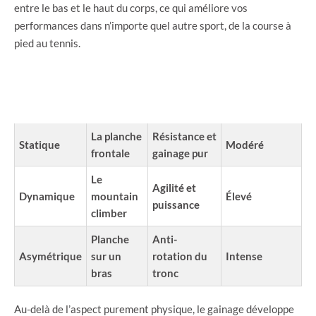
entre le bas et le haut du corps, ce qui améliore vos
performances dans n’importe quel autre sport, de la course à
pied au tennis.
IMPACT
MÉTHODE
EXERCICE
OBJECTIF
SYSTÈME
DE TRAVAIL
TYPE
RECHERCHÉ
NERVEUX
La planche
Résistance et
Statique
Modéré
frontale
gainage pur
Le
Agilité et
Dynamique
mountain
Élevé
puissance
climber
Planche
Anti-
Asymétrique
sur un
rotation du
Intense
bras
tronc
Au-delà de l’aspect purement physique, le gainage développe