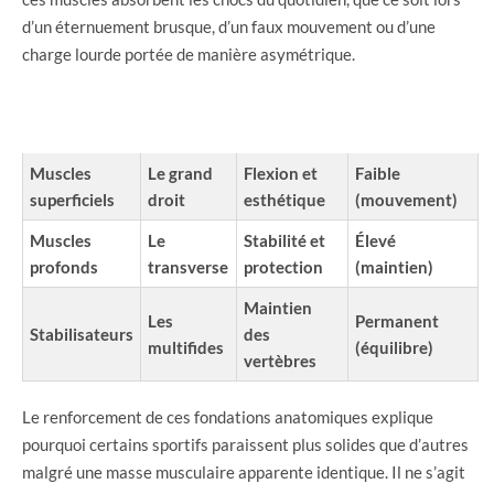
d’un éternuement brusque, d’un faux mouvement ou d’une
charge lourde portée de manière asymétrique.
TYPE DE
EXEMPLE
FONCTION
ENGAGEMENT
MUSCLE
CONCRET
PRINCIPALE
POSTURAL
Muscles
Le grand
Flexion et
Faible
superficiels
droit
esthétique
(mouvement)
Muscles
Le
Stabilité et
Élevé
profonds
transverse
protection
(maintien)
Maintien
Les
Permanent
Stabilisateurs
des
multifides
(équilibre)
vertèbres
Le renforcement de ces fondations anatomiques explique
pourquoi certains sportifs paraissent plus solides que d’autres
malgré une masse musculaire apparente identique. Il ne s’agit