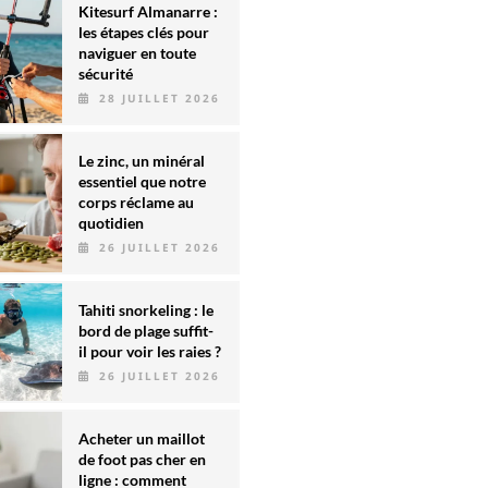
Kitesurf Almanarre :
les étapes clés pour
naviguer en toute
sécurité
28 JUILLET 2026
Le zinc, un minéral
essentiel que notre
corps réclame au
quotidien
26 JUILLET 2026
Tahiti snorkeling : le
bord de plage suffit-
il pour voir les raies ?
26 JUILLET 2026
Acheter un maillot
de foot pas cher en
ligne : comment