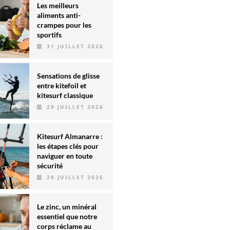
Les meilleurs
aliments anti-
crampes pour les
sportifs
31 JUILLET 2026
Sensations de glisse
entre kitefoil et
kitesurf classique
29 JUILLET 2026
Kitesurf Almanarre :
les étapes clés pour
naviguer en toute
sécurité
28 JUILLET 2026
Le zinc, un minéral
essentiel que notre
corps réclame au