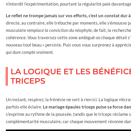
n’interdit l’expérimentation, pourtant la régularité paie davantage 
Le reflet ne trompe jamais sur vos efforts, c’est un constat dur 
directe, au contraire, elle trébuche par moments, elle s’émousse pa
musculaire remplace la conviction du néophyte
, de fait, la recherch
cohérence. Vous traversez cette zone ambiguë où chaque détail s’am
nouveau tout beau » persiste. Puis vous vous surprenez à appréci
qui dure compte vraiment
.
LA LOGIQUE ET LES BÉNÉFI
TRICEPS
Un instant, respirez, la frénésie ne sert à rien ici. La logique n’éc
parfois elle éclaire.
Le mariage épaules triceps puise sa force da
s’exprime au rythme de la poussée, tandis que le triceps réclame s
complémentarité musculaire, car chaque mouvement résonne dans