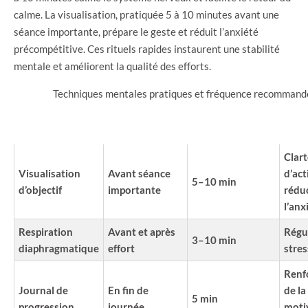
calme. La visualisation, pratiquée 5 à 10 minutes avant une
séance importante, prépare le geste et réduit l’anxiété
précompétitive. Ces rituels rapides instaurent une stabilité
mentale et améliorent la qualité des efforts.
Techniques mentales pratiques et fréquence recommand
MOMENT
DURÉE
BÉ
TECHNIQUE
D’UTILISATION
RECOMMANDÉE
PR
Clart
Visualisation
Avant séance
d’act
5–10 min
d’objectif
importante
rédu
l’anx
Respiration
Avant et après
Régu
3–10 min
diaphragmatique
effort
stres
Renf
Journal de
En fin de
de la
5 min
progression
journée
moti