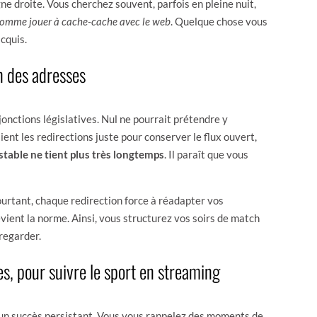
gne droite. Vous cherchez souvent, parfois en pleine nuit,
comme jouer à cache-cache avec le web
. Quelque chose vous
cquis.
n des adresses
jonctions législatives. Nul ne pourrait prétendre y
ent les redirections juste pour conserver le flux ouvert,
stable ne tient plus très longtemps
. Il paraît que vous
ourtant, chaque redirection force à réadapter vos
vient la norme. Ainsi, vous structurez vos soirs de match
regarder.
es, pour suivre le sport en streaming
un succès persistant. Vous vous rappelez des moments de