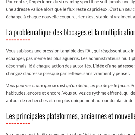
Par contre, l’expérience du streaming sportif ne suit jamais une li
une adresse valide alors que le flux reste capricieux.
C’est un peu 
échappe à chaque nouvelle coupure, rien n’est stable ni vraiment a
La problématique des blocages et la multiplicatio
Vous subissez une pression tangible des FAI, qui réagissent aux in
échapper, pas même les plus aguerris. Les administrateurs multipli
désormais lié à chaque action des autorités.
L’idée d’une adresse 
changez d’adresse presque par réflexe, sans vraiment y penser.
Vous pourriez croire que ce n’est qu’un détail, un jeu de piste facile
. P
habitudes, encore et encore. Vous suivez ce rythme effréné, qui de
autour de recherches et non plus uniquement autour du plaisir de 
Les principales plateformes, anciennes et nouvell
Streamonsport.fr, Streamysport.net ou Volkastream connaissent 