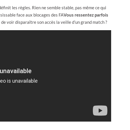
nit les règles. Rien ne semble stable, pas même ce qui
isissable face aux blocages des FA
Vous ressentez parfois
e de voir disparaître son accès la veille d’un grand match ?