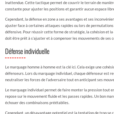
inattendue. Cette tactique permet de couvrir le terrain de maniè
constante pour ajuster les positions et garantir aucun espace libre
Cependant, la défense en zone a ses avantages et ses inconvénien
ajuster face à certaines attaques rapides ou lors de permutations
défensive. Pour réussir cette forme de stratégie, la cohésion et l
doit être prêt à s’ajuster et à compenser les mouvements de ses c
Défense individuelle
Le marquage homme à homme est la clé ici. Cela exige une cohési
défenseurs. Lors du marquage individuel, chaque défenseur est res
neutraliser les forces de l’adversaire tout en anticipant ses mouv
Le marquage individuel permet de faire monter la pression tout e
repose sur le mouvement fluide et les passes rapides. Un bon marq
échouer des combinaisons préétablies.
Cependant, un désavantage potentiel est la tentation de trop se c