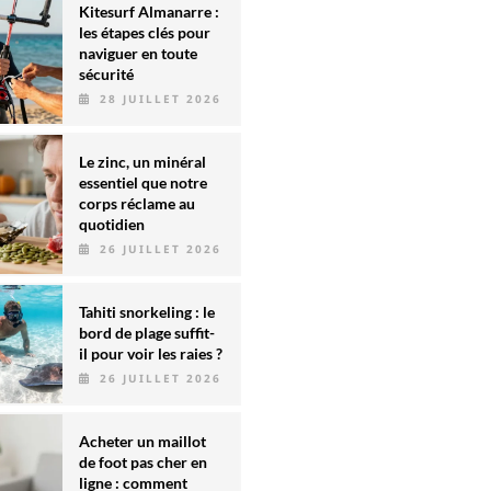
Kitesurf Almanarre :
les étapes clés pour
naviguer en toute
sécurité
28 JUILLET 2026
Le zinc, un minéral
essentiel que notre
corps réclame au
quotidien
26 JUILLET 2026
Tahiti snorkeling : le
bord de plage suffit-
il pour voir les raies ?
26 JUILLET 2026
Acheter un maillot
de foot pas cher en
ligne : comment