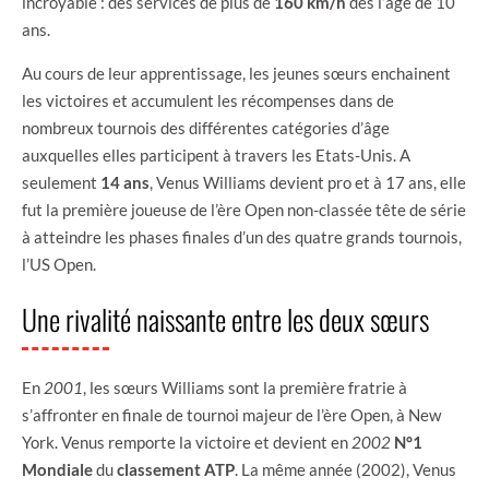
incroyable : des services de plus de
160 km/h
dès l’âge de 10
ans.
Au cours de leur apprentissage, les jeunes sœurs enchainent
les victoires et accumulent les récompenses dans de
nombreux tournois des différentes catégories d’âge
auxquelles elles participent à travers les Etats-Unis. A
seulement
14 ans
, Venus Williams devient pro et à 17 ans, elle
fut la première joueuse de l’ère Open non-classée tête de série
à atteindre les phases finales d’un des quatre grands tournois,
l’US Open.
Une rivalité naissante entre les deux sœurs
En
2001
, les sœurs Williams sont la première fratrie à
s’affronter en finale de tournoi majeur de l’ère Open, à New
York. Venus remporte la victoire et devient en
2002
N°1
Mondiale
du
classement ATP
. La même année (2002), Venus