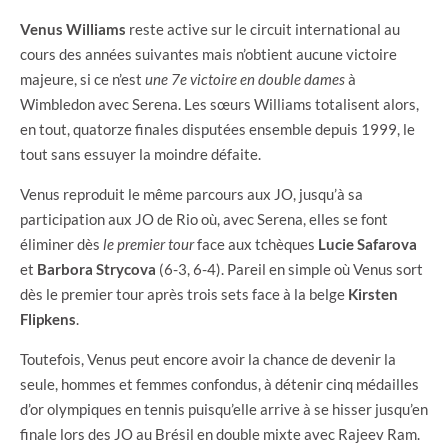
Venus Williams
reste active sur le circuit international au
cours des années suivantes mais n’obtient aucune victoire
majeure, si ce n’est
une 7e victoire en double dames
à
Wimbledon avec Serena. Les sœurs Williams totalisent alors,
en tout, quatorze finales disputées ensemble depuis 1999, le
tout sans essuyer la moindre défaite.
Venus reproduit le même parcours aux JO, jusqu’à sa
participation aux JO de Rio où, avec Serena, elles se font
éliminer dès
le premier tour
face aux tchèques
Lucie Safarova
et
Barbora Strycova
(6-3, 6-4). Pareil en simple où Venus sort
dès le premier tour après trois sets face à la belge
Kirsten
Flipkens
.
Toutefois, Venus peut encore avoir la chance de devenir la
seule, hommes et femmes confondus, à détenir cinq médailles
d’or olympiques en tennis puisqu’elle arrive à se hisser jusqu’en
finale lors des JO au Brésil en double mixte avec Rajeev Ram.